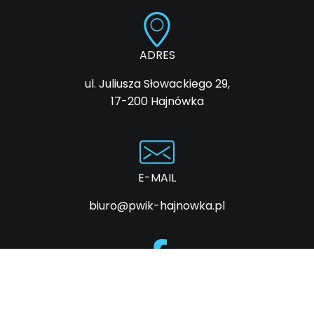
ADRES
ul. Juliusza Słowackiego 29,
17-200 Hajnówka
E-MAIL
biuro@pwik-hajnowka.pl
FACEBOOK
Śledź nas na portalu społecznościowym