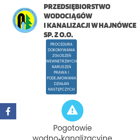
PRZEDSIĘBIORSTWO
WODOCIĄGÓW
I KANALIZACJI W HAJNÓWCE
SP. Z O.O.
PROCEDURA
DOKONYWANIA
ZGŁOSZEŃ
WEWNETRZNYCH
NARUSZEŃ
PRAWA I
PODEJMOWANIA
DZIAŁAŃ
NASTĘPCZYCH
Pogotowie
wodno
kanalizacyjne
-