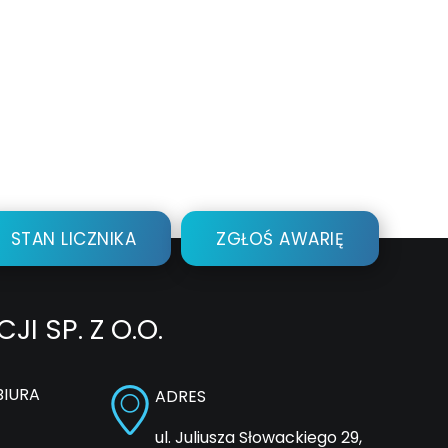
STAN LICZNIKA
ZGŁOŚ AWARIĘ
 SP. Z O.O.
BIURA
ADRES
ul. Juliusza Słowackiego 29,