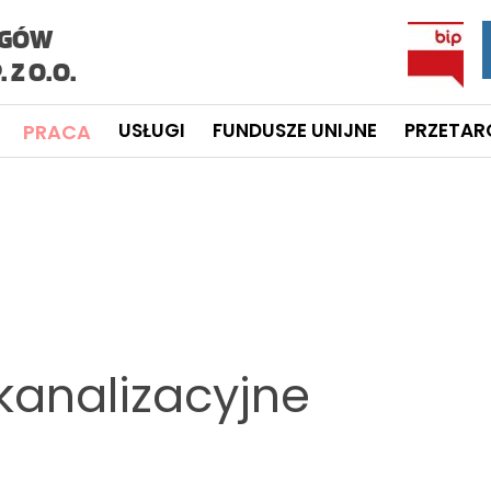
ĄGÓW
 Z O.O.
USŁUGI
FUNDUSZE UNIJNE
PRZETAR
PRACA
analizacyjne