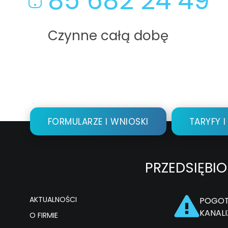
85 682 24 49
Czynne całą dobę
FORMULARZE I WNIOSKI
TARYFY I
PRZEDSIĘBI
AKTUALNOŚCI
POGOT
KANAL
O FIRMIE