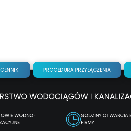
 CENNIKI
PROCEDURA PRZYŁĄCZENIA
ORSTWO WODOCIĄGÓW I KANALIZACJI
OWIE WODNO-
GODZINY OTWARCIA 
IZACYJNE
FIRMY