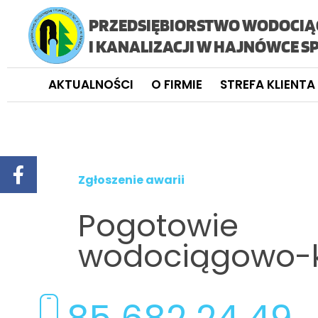
PRZEDSIĘBIORSTWO WODOCI
I KANALIZACJI W HAJNÓWCE SP.
AKTUALNOŚCI
O FIRMIE
STREFA KLIENTA
Zgłoszenie awarii
Pogotowie
wodociągowo-k